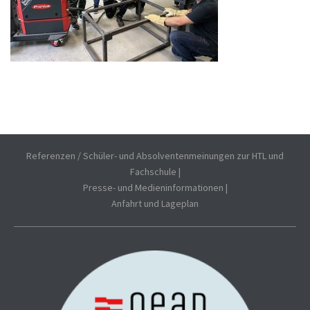
Referenzen / Schüler- und Absolventenmeinungen zur HTL und
Fachschule
|
Presse- und Medieninformationen
|
Anfahrt und Lageplan