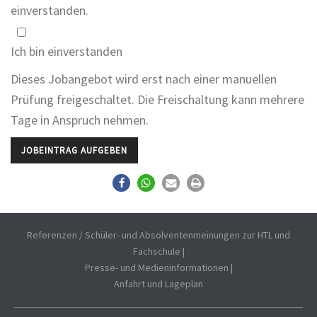
einverstanden.
Ich bin einverstanden
Bitte lassen Sie dieses Feld leer.
Dieses Jobangebot wird erst nach einer manuellen
Prüfung freigeschaltet. Die Freischaltung kann mehrere
Tage in Anspruch nehmen.
Bitte lassen Sie dieses Feld leer.
Referenzen / Schüler- und Absolventenmeinungen zur HTL und
Fachschule
|
Presse- und Medieninformationen
|
Anfahrt und Lageplan