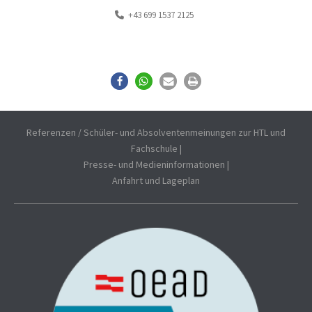
+43 699 1537 2125
Referenzen / Schüler- und Absolventenmeinungen zur HTL und
Fachschule
|
Presse- und Medieninformationen
|
Anfahrt und Lageplan