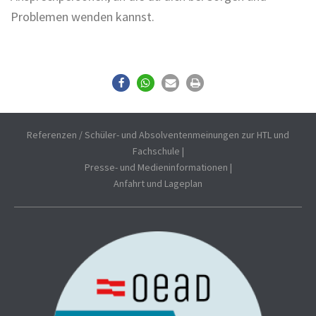
Problemen wenden kannst.
Referenzen / Schüler- und Absolventenmeinungen zur HTL und
Fachschule
|
Presse- und Medieninformationen
|
Anfahrt und Lageplan