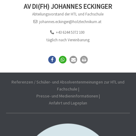
AV DI(FH) JOHANNES ECKINGER
Abteilungsvorstand der HTL und Fachschule
johannes.eckinger@holztechnikum.at
+43 6244 5372 100
täglich nach Vereinbarung
Referenzen / Schüler- und Absolventenmeinungen zur HTL und
Fachschule
|
Presse- und Medieninformationen
|
Anfahrt und Lageplan