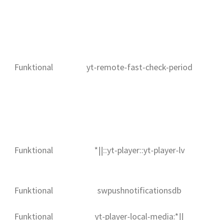
Funktional
yt-remote-fast-check-period
Funktional
*||::yt-player::yt-player-lv
Funktional
swpushnotificationsdb
Funktional
yt-player-local-media:*||