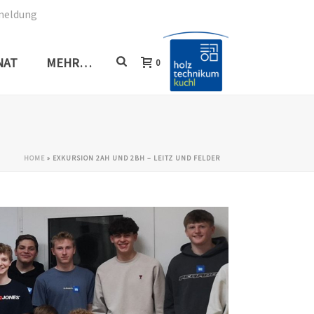
meldung
NAT
MEHR…
0
HOME
»
EXKURSION 2AH UND 2BH – LEITZ UND FELDER