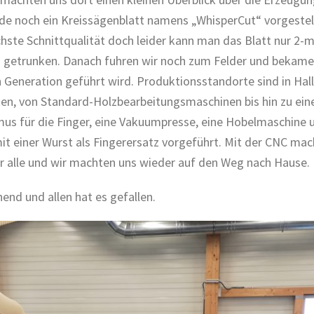
rde noch ein Kreissägenblatt namens „WhisperCut“ vorgestel
höchste Schnittqualität doch leider kann man das Blatt nur 2-
n getrunken. Danach fuhren wir noch zum Felder und bekamen
ten Generation geführt wird. Produktionsstandorte sind in Hal
nen, von Standard-Holzbearbeitungsmaschinen bis hin zu ein
s für die Finger, eine Vakuumpresse, eine Hobelmaschine u
 einer Wurst als Fingerersatz vorgeführt. Mit der CNC mac
ür alle und wir machten uns wieder auf den Weg nach Hause.
end und allen hat es gefallen.