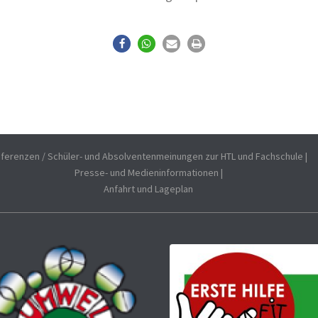
ferenzen / Schüler- und Absolventenmeinungen zur HTL und Fachschule
|
Presse- und Medieninformationen
|
Anfahrt und Lageplan