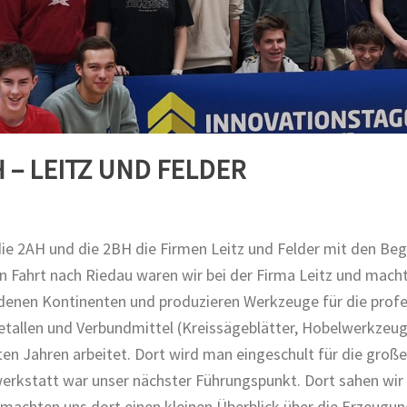
 – LEITZ UND FELDER
e 2AH und die 2BH die Firmen Leitz und Felder mit den Be
en Fahrt nach Riedau waren wir bei der Firma Leitz und mach
edenen Kontinenten und produzieren Werkzeuge für die prof
allen und Verbundmittel (Kreissägeblätter, Hobelwerkzeug, 
en Jahren arbeitet. Dort wird man eingeschult für die große
erkstatt war unser nächster Führungspunkt. Dort sahen wir
 machten uns dort einen kleinen Überblick über die Erzeugu