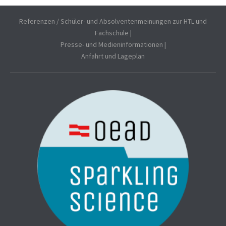
Referenzen / Schüler- und Absolventenmeinungen zur HTL und
Fachschule
|
Presse- und Medieninformationen
|
Anfahrt und Lageplan