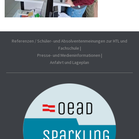
Referenzen / Schüler- und Absolventenmeinungen zur HTL und
Fachschule
|
Presse- und Medieninformationen
|
Anfahrt und Lageplan