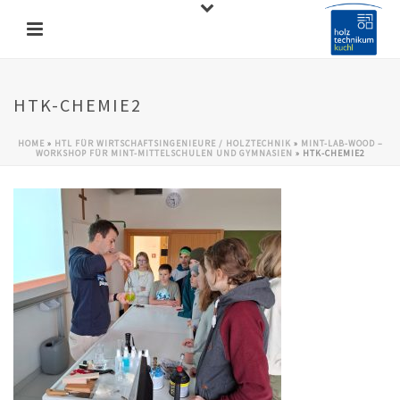
HTK-CHEMIE2
HOME
»
HTL FÜR WIRTSCHAFTSINGENIEURE / HOLZTECHNIK
»
MINT-LAB-WOOD –
WORKSHOP FÜR MINT-MITTELSCHULEN UND GYMNASIEN
»
HTK-CHEMIE2