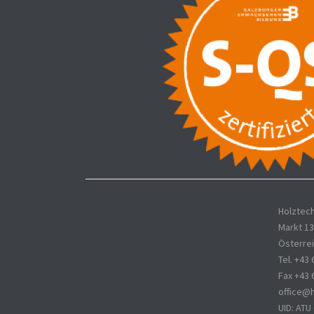
Holztec
Markt 13
Österre
Tel. +43
Fax +43 
office@
UID: ATU