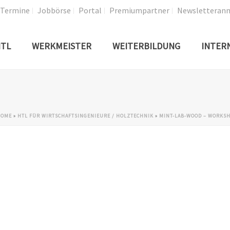
Termine
Jobbörse
Portal
Premiumpartner
Newsletteran
TL
WERKMEISTER
WEITERBILDUNG
INTER
HOME
»
HTL FÜR WIRTSCHAFTSINGENIEURE / HOLZTECHNIK
»
MINT-LAB-WOOD – WORKS