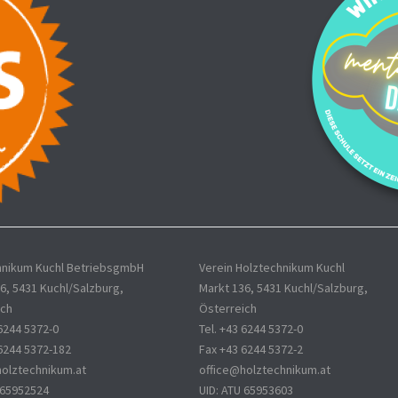
hnikum Kuchl BetriebsgmbH
Verein Holztechnikum Kuchl
6, 5431 Kuchl/Salzburg,
Markt 136, 5431 Kuchl/Salzburg,
ich
Österreich
 6244 5372-0
Tel. +43 6244 5372-0
6244 5372-182
Fax +43 6244 5372-2
holztechnikum.at
office@holztechnikum.at
 65952524
UID: ATU 65953603