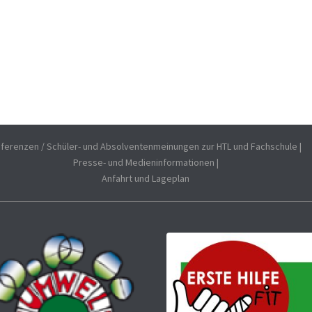
ferenzen / Schüler- und Absolventenmeinungen zur HTL und Fachschule
|
Presse- und Medieninformationen
|
Anfahrt und Lageplan