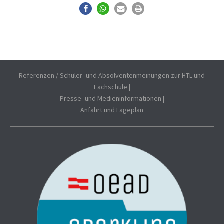
Referenzen / Schüler- und Absolventenmeinungen zur HTL und
Fachschule
|
Presse- und Medieninformationen
|
Anfahrt und Lageplan