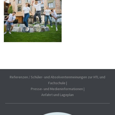
Referenzen / Schüler- und Absolventenmeinungen zur HTL und
Fachschule
|
Presse- und Medieninformationen
|
Anfahrt und Lageplan