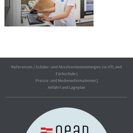
Referenzen / Schüler- und Absolventenmeinungen zur HTL und
Fachschule
|
Presse- und Medieninformationen
|
Anfahrt und Lageplan