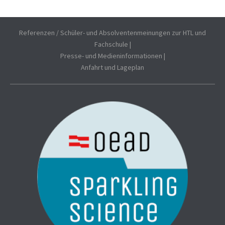
Referenzen / Schüler- und Absolventenmeinungen zur HTL und
Fachschule
|
Presse- und Medieninformationen
|
Anfahrt und Lageplan