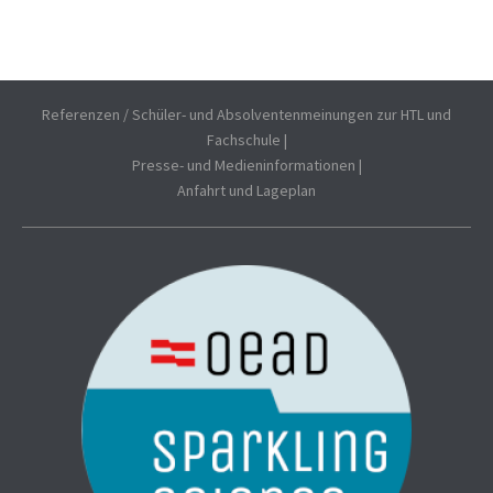
Referenzen / Schüler- und Absolventenmeinungen zur HTL und
Fachschule
|
Presse- und Medieninformationen
|
Anfahrt und Lageplan