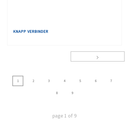
KNAPP VERBINDER
1
2
3
4
5
6
7
8
9
page
1
of
9