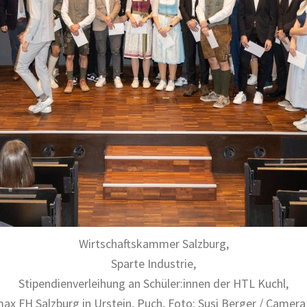
Wirtschaftskammer Salzburg,
Sparte Industrie,
Stipendienverleihung an Schüler:innen der HTL Kuchl,
ax FH Salzburg in Urstein, Puch, Foto: Susi Berger / Camera