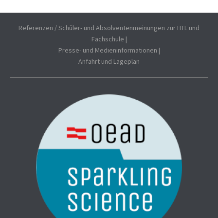
Referenzen / Schüler- und Absolventenmeinungen zur HTL und
Fachschule
|
Presse- und Medieninformationen
|
Anfahrt und Lageplan