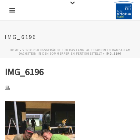
IMG_6196
HOME
»
VERSORGUNGSGEBÄUDE FÜR DAS LANGLAUFSTADION IN RAMSAU AM
DACHSTEIN IN DEN SOMMERFERIEN FERTIGGESTELLT
»
IMG_6196
IMG_6196