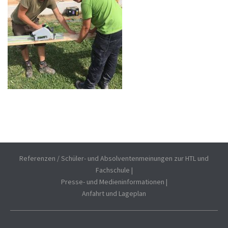
Referenzen / Schüler- und Absolventenmeinungen zur HTL und
Fachschule
|
Presse- und Medieninformationen
|
Anfahrt und Lageplan