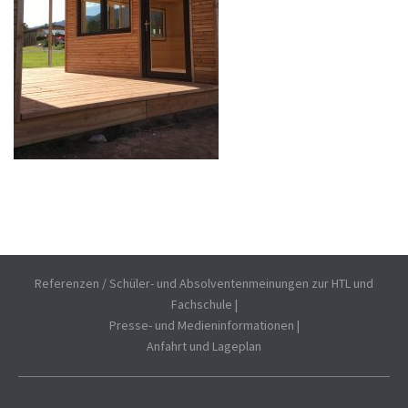
Referenzen / Schüler- und Absolventenmeinungen zur HTL und
Fachschule
|
Presse- und Medieninformationen
|
Anfahrt und Lageplan