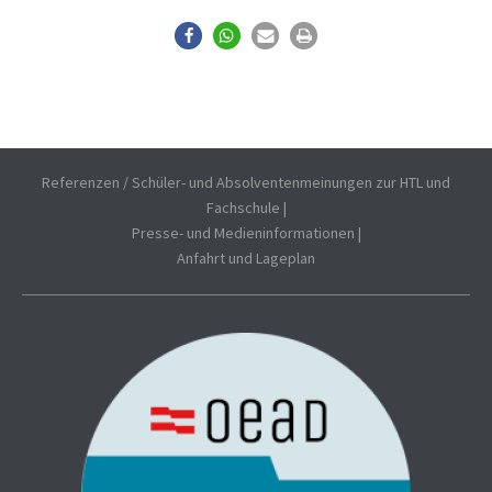
Referenzen / Schüler- und Absolventenmeinungen zur HTL und
Fachschule
|
Presse- und Medieninformationen
|
Anfahrt und Lageplan