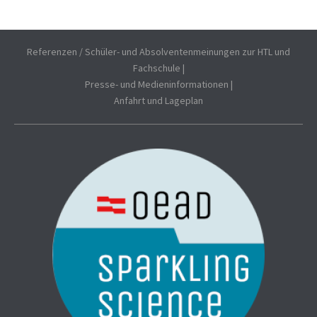
Referenzen / Schüler- und Absolventenmeinungen zur HTL und
Fachschule
|
Presse- und Medieninformationen
|
Anfahrt und Lageplan