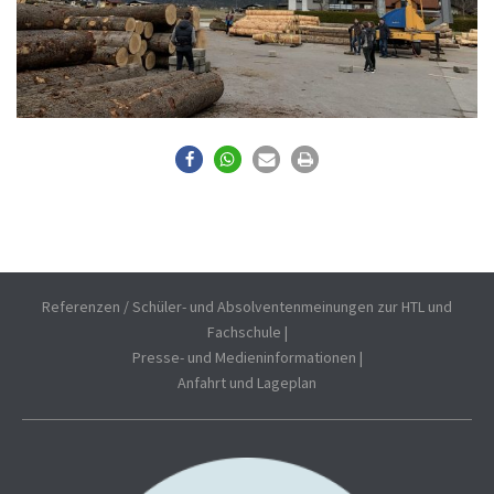
Referenzen / Schüler- und Absolventenmeinungen zur HTL und
Fachschule
|
Presse- und Medieninformationen
|
Anfahrt und Lageplan