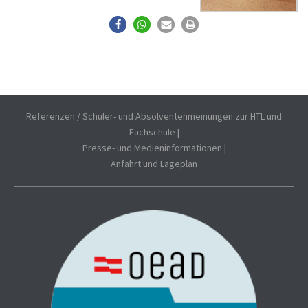
Referenzen / Schüler- und Absolventenmeinungen zur HTL und
Fachschule
|
Presse- und Medieninformationen
|
Anfahrt und Lageplan