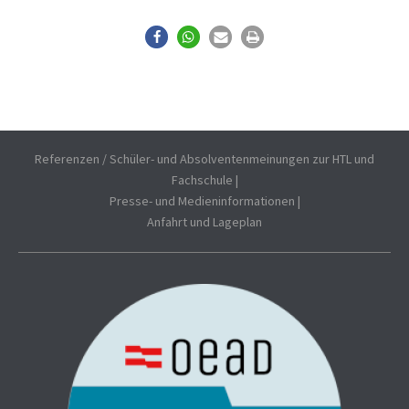
Referenzen / Schüler- und Absolventenmeinungen zur HTL und
Fachschule
|
Presse- und Medieninformationen
|
Anfahrt und Lageplan