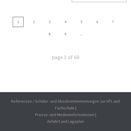
1
2
3
4
5
6
7
8
9
...
page
1
of
60
Referenzen / Schüler- und Absolventenmeinungen zur HTL und
Fachschule
|
Presse- und Medieninformationen
|
Anfahrt und Lageplan