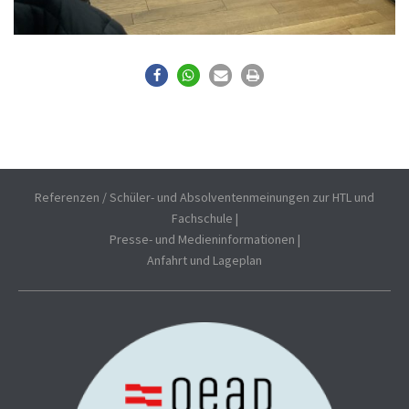
Referenzen / Schüler- und Absolventenmeinungen zur HTL und
Fachschule
|
Presse- und Medieninformationen
|
Anfahrt und Lageplan