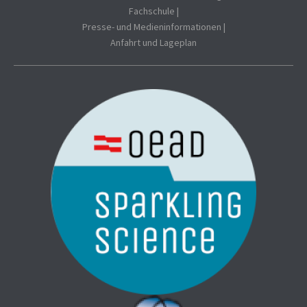
Fachschule
|
Presse- und Medieninformationen
|
Anfahrt und Lageplan