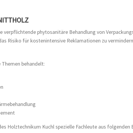
NITTHOLZ
ie verpflichtende phytosanitäre Behandlung von Verpackung
as Risiko für kostenintensive Reklamationen zu vermindern i
e Themen behandelt:
en
Wärmebehandlung
gement
des Holztechnikum Kuchl spezielle Fachleute aus folgenden 