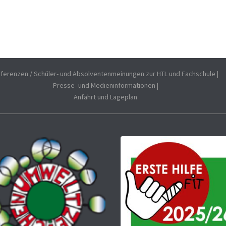
ferenzen / Schüler- und Absolventenmeinungen zur HTL und Fachschule
|
Presse- und Medieninformationen
|
Anfahrt und Lageplan