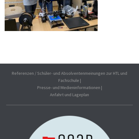
Referenzen / Schüler- und Absolventenmeinungen zur HTL und
Fachschule
|
Presse- und Medieninformationen
|
Anfahrt und Lageplan