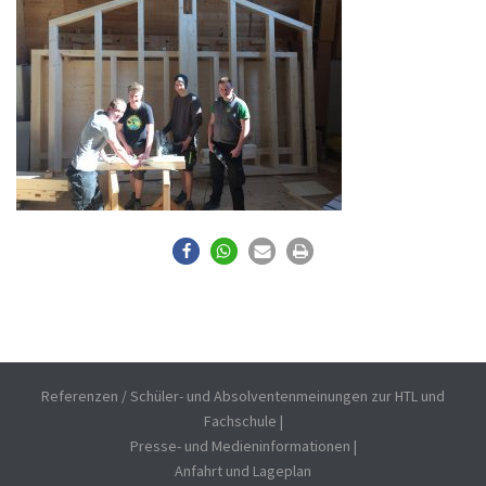
Referenzen / Schüler- und Absolventenmeinungen zur HTL und
Fachschule
|
Presse- und Medieninformationen
|
Anfahrt und Lageplan