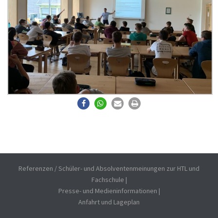
Referenzen / Schüler- und Absolventenmeinungen zur HTL und
Fachschule
|
Presse- und Medieninformationen
|
Anfahrt und Lageplan