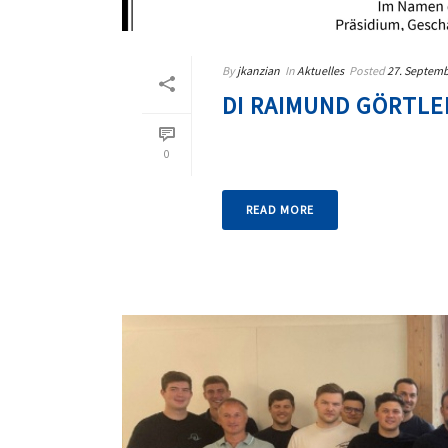
By
jkanzian
In
Aktuelles
Posted
27. Septemb
DI RAIMUND GÖRTL
0
READ MORE