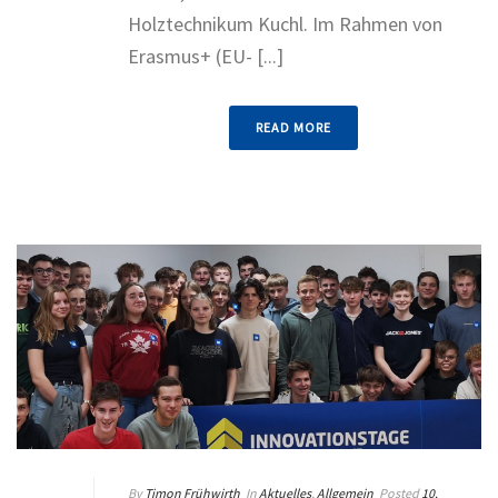
Holztechnikum Kuchl. Im Rahmen von
Erasmus+ (EU- [...]
READ MORE
By
Timon Frühwirth
In
Aktuelles
,
Allgemein
Posted
10.