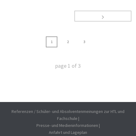
1
2
3
page
1
of
3
Referenzen / Schüler- und Absolventenmeinungen zur HTL und
Fachschule
|
Presse- und Medieninformationen
|
Anfahrt und Lageplan